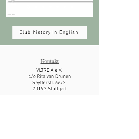
Club history in English
Kontakt
VLTREIA e.V.
c/o Rita van Drunen
Seyfferstr. 66/2
70197 Stuttgart
E-Mail
vorstand@lafaba.de
Impressum