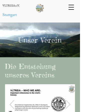
VLTREIA e.V.
Stuttgart
Unser Verein
Die Entstehung
unseres Vereins