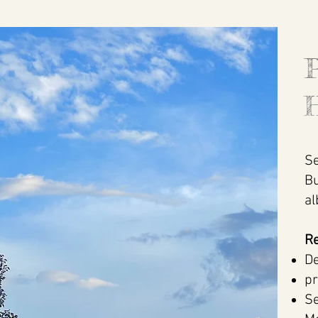
P
H
S
Bu
al
Re
De
pr
Se