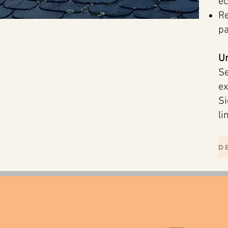
e
R
pa
Un
S
ex
Si
li