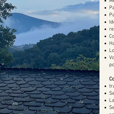
M
Pa
Pa
Id
re
Co
Ha
Lo
Vo
po
Co
tr
Se
La
S