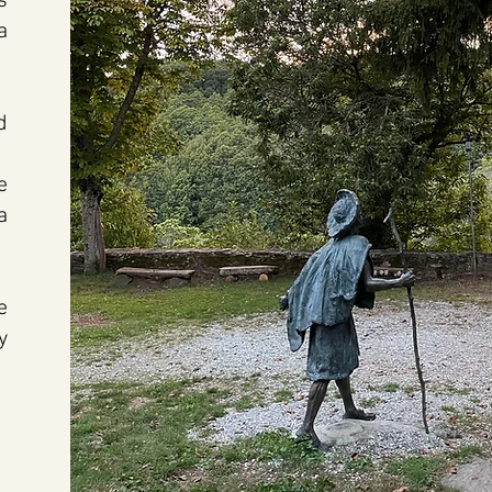
s
a
d
e
a
e
y