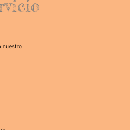
rvicio
n nuestro