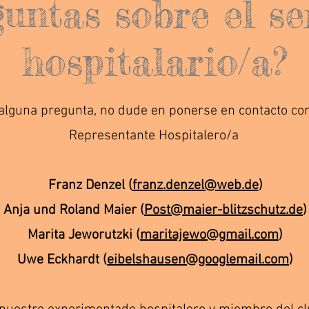
untas sobre el se
hospitalario/a?
 alguna pregunta, no dude en ponerse en contacto co
Representante Hospitalero/a
Franz Denzel (
franz.denzel@web.de
)
Anja und Roland Maier (
Post@maier-blitzschutz.de
)
Marita Jeworutzki (
maritajewo@gmail.com
)
Uwe Eckhardt (
eibelshausen@googlemail.com
)